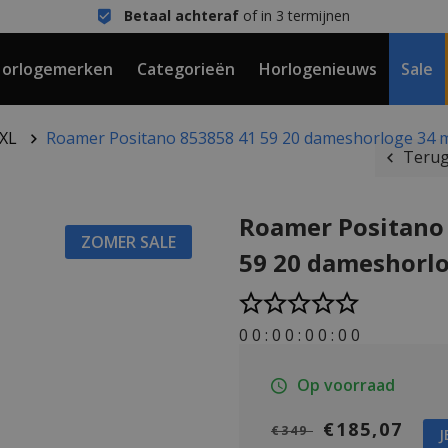
Betaal achteraf
of in 3 termijnen
orlogemerken
Categorieën
Horlogenieuws
Sale
hXL
Roamer Positano 853858 41 59 20 dameshorloge 34
Terug
Roamer Positano
ZOMER SALE
59 20 dameshorl
0
0
:
0
0
:
0
0
:
0
0
Op voorraad
€185,07
€349
J