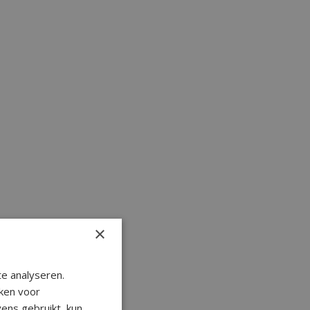
×
e analyseren.
ken voor
ens gebruikt, kun