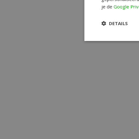
je de
Google Priv
DETAILS