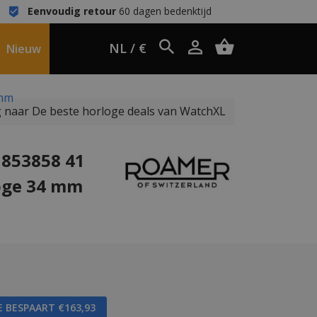
Eenvoudig retour
60 dagen bedenktijd
NL / €
Nieuw
 mm
 naar De beste horloge deals van WatchXL
 853858 41
oge 34 mm
E BESPAART €163,93