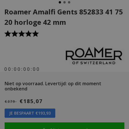
Roamer Amalfi Gents 852833 41 75
20 horloge 42 mm
0
0
:
0
0
:
0
0
:
0
0
Niet op voorraad.
Levertijd: op dit moment
onbekend
€185,07
€379
JE BESPAART €193,93