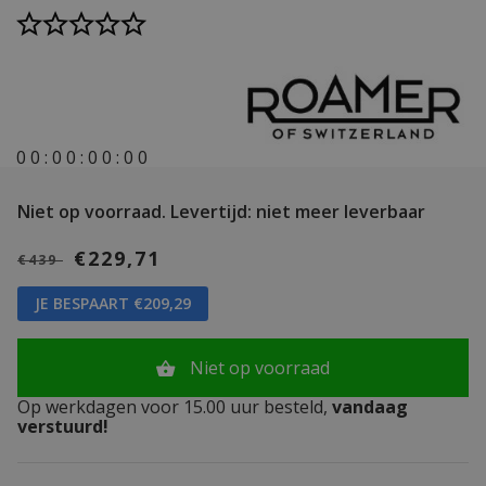
0
0
:
0
0
:
0
0
:
0
0
Niet op voorraad.
Levertijd: niet meer leverbaar
€229,71
€439
JE BESPAART €209,29
Niet op voorraad
Op werkdagen voor 15.00 uur besteld,
vandaag
verstuurd!