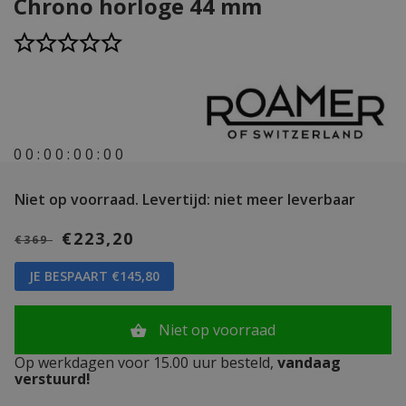
Chrono horloge 44 mm
0
0
:
0
0
:
0
0
:
0
0
Niet op voorraad.
Levertijd: niet meer leverbaar
€223,20
€369
JE BESPAART €145,80
Niet op voorraad
Op werkdagen voor 15.00 uur besteld,
vandaag
verstuurd!