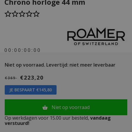
Chrono horloge 44 mm
0
0
:
0
0
:
0
0
:
0
0
Niet op voorraad.
Levertijd: niet meer leverbaar
€223,20
€369
JE BESPAART €145,80
Niet op voorraad
Op werkdagen voor 15.00 uur besteld,
vandaag
verstuurd!