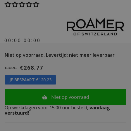
0
0
:
0
0
:
0
0
:
0
0
Niet op voorraad.
Levertijd: niet meer leverbaar
€268,77
€389
JE BESPAART €120,23
Niet op voorraad
Op werkdagen voor 15.00 uur besteld,
vandaag
verstuurd!