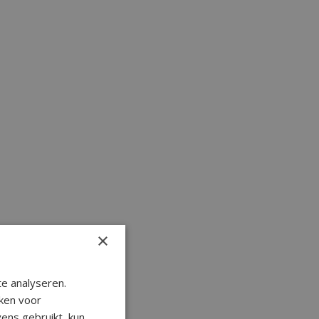
×
e analyseren.
ken voor
ens gebruikt, kun