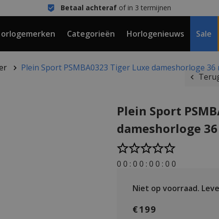
Betaal achteraf
of in 3 termijnen
orlogemerken
Categorieën
Horlogenieuws
Sale
er
Plein Sport PSMBA0323 Tiger Luxe dameshorloge 3
Terug
Plein Sport PSMB
dameshorloge 3
0
0
:
0
0
:
0
0
:
0
0
Niet op voorraad.
Lever
€199