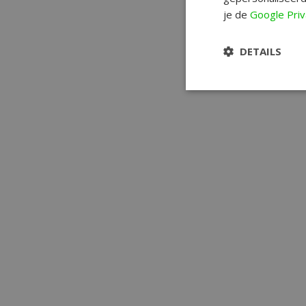
je de
Google Priv
DETAILS