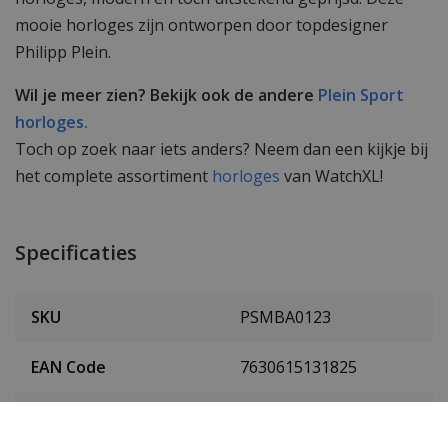
mooie horloges zijn ontworpen door topdesigner
Philipp Plein.
Wil je meer zien? Bekijk ook de andere
Plein Sport
horloges.
Toch op zoek naar iets anders? Neem dan een kijkje bij
het complete assortiment
horloges
van WatchXL!
Specificaties
SKU
PSMBA0123
EAN Code
7630615131825
Heren of dames
Dames