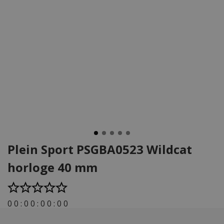
Plein Sport PSGBA0523 Wildcat
horloge 40 mm
0
0
:
0
0
:
0
0
:
0
0