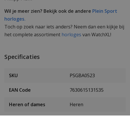
Wil je meer zien? Bekijk ook de andere
Plein Sport
horloges.
Toch op zoek naar iets anders? Neem dan een kijkje bij
het complete assortiment
horloges
van WatchXL!
Specificaties
SKU
PSGBA0523
EAN Code
7630615131535
Heren of dames
Heren
Materiaal behuizing
Edelstaal