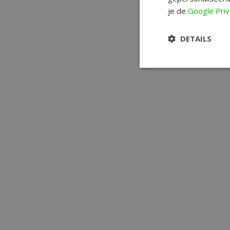
je de
Google Priv
DETAILS