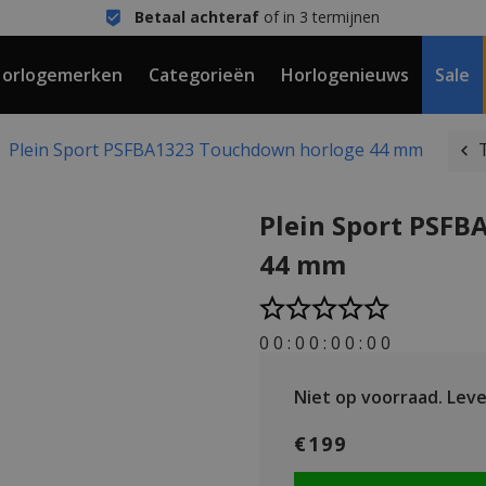
Betaal achteraf
of in 3 termijnen
orlogemerken
Categorieën
Horlogenieuws
Sale
Plein Sport PSFBA1323 Touchdown horloge 44 mm
Plein Sport PSF
44 mm
0
0
:
0
0
:
0
0
:
0
0
Niet op voorraad.
Lever
€199