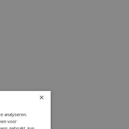
×
e analyseren.
ken voor
ens gebruikt, kun