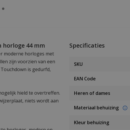
n horloge 44 mm
Specificaties
eer moderne horloges met
len zijn voorzien van een
SKU
t Touchdown is gedurfd,
EAN Code
ogelijk hield te overtreffen.
Heren of dames
wijzerplaat, niets wordt aan
Materiaal behuizing
Kleur behuizing
fste horloges, modern en