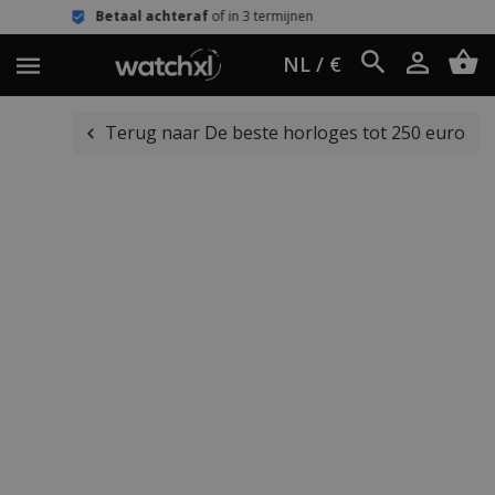
taal achteraf
of in 3 termijnen
Eenv
NL / €
Terug naar De beste horloges tot 250 euro