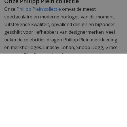
Onze Philipp Plein collectie
Onze
Philipp Plein collectie
omvat de meest
spectaculaire en moderne horloges van dit moment.
Uitstekende kwaliteit, opvallend design en bijzonder
geschikt voor liefhebbers van designermerken. Veel
bekende celebrities dragen Philipp Plein merkkleding
en merkhorloges. Lindsay Lohan, Snoop Dogg, Grace
Jones en Rita Ora werden al gespot met een door
Philipp Plein ontworpen uurwerk.
Wil je meer zien? Bekijk ook de andere
Philipp Plein
horloges.
Toch op zoek naar iets anders? Neem dan een kijkje bij
het complete assortiment
horloges
van WatchXL!
Specificaties