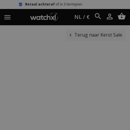
aal achteraf
of in 3 termijnen
Eenvo
NL / €
Terug naar Kerst Sale