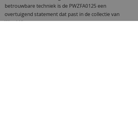
betrouwbare techniek is de PWZFA0125 een
overtuigend statement dat past in de collectie van
WatchXL.
Inkortbare schakelband
De horlogeband van dit uurwerk kan gemakkelijk
ingekort worden met de door ons gratis bijgeleverde