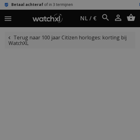
af
of in 3 termijnen
Eenvoudig retou
NL / €
Terug naar 100 jaar Citizen horloges: korting bij
WatchXL