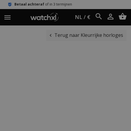
eraf
of in 3 termijnen
Eenvoudig ret
NL / €
Terug naar Kleurrijke horloges