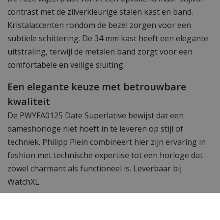
contrast met de zilverkleurige stalen kast en band.
Kristalaccenten rondom de bezel zorgen voor een
subtiele schittering. De 34 mm kast heeft een elegante
uitstraling, terwijl de metalen band zorgt voor een
comfortabele en veilige sluiting.
Een elegante keuze met betrouwbare
kwaliteit
De PWYFA0125 Date Superlative bewijst dat een
dameshorloge niet hoeft in te leveren op stijl of
techniek. Philipp Plein combineert hier zijn ervaring in
fashion met technische expertise tot een horloge dat
zowel charmant als functioneel is. Leverbaar bij
WatchXL.