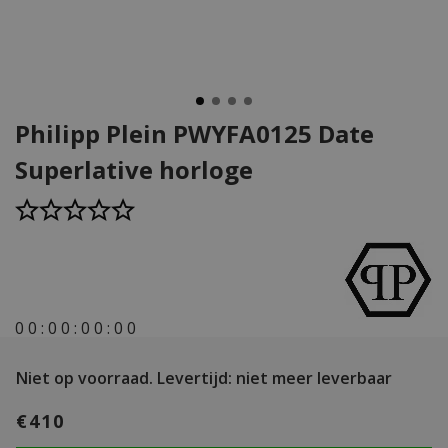
Philipp Plein PWYFA0125 Date
Superlative horloge
0
0
:
0
0
:
0
0
:
0
0
Niet op voorraad.
Levertijd: niet meer leverbaar
€410