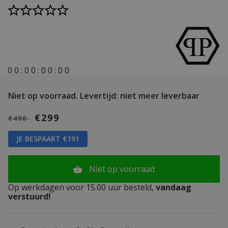
0
0
:
0
0
:
0
0
:
0
0
Niet op voorraad.
Levertijd: niet meer leverbaar
€299
€490
JE BESPAART €191
Niet op voorraad
Op werkdagen voor 15.00 uur besteld,
vandaag
verstuurd!