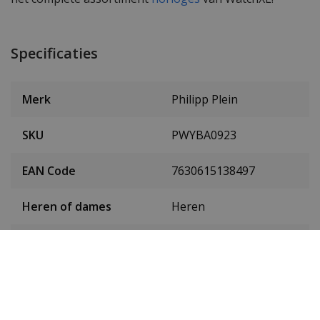
Specificaties
Merk
Philipp Plein
SKU
PWYBA0923
EAN Code
7630615138497
Heren of dames
Heren
Materiaal behuizing
Edelstaal
Kleur behuizing
Zwart