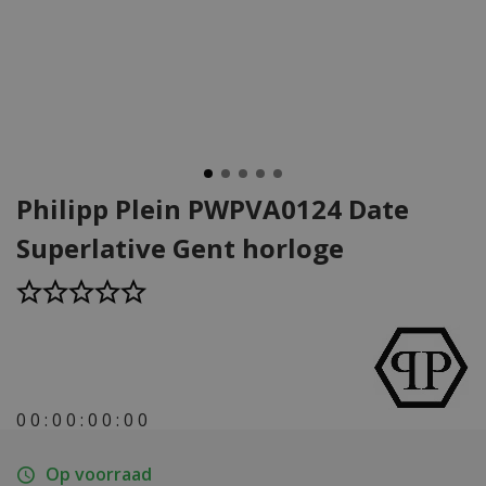
Philipp Plein PWPVA0124 Date
Superlative Gent horloge
0
0
:
0
0
:
0
0
:
0
0
Op voorraad