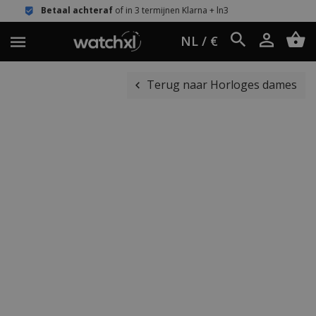
chteraf
of in 3 termijnen Klarna + ln3
Eenvo
NL / €
Terug naar Horloges dames