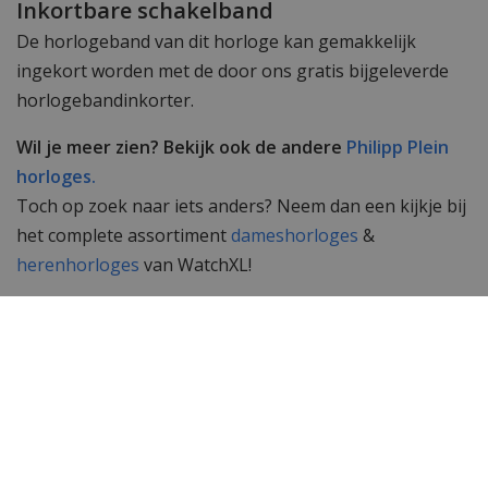
Inkortbare schakelband
De horlogeband van dit horloge kan gemakkelijk
ingekort worden met de door ons gratis bijgeleverde
horlogebandinkorter.
Wil je meer zien? Bekijk ook de andere
Philipp Plein
horloges.
Toch op zoek naar iets anders? Neem dan een kijkje bij
het complete assortiment
dameshorloges
&
herenhorloges
van WatchXL!
Specificaties
Merk
Philipp Plein
SKU
PWPPA0424