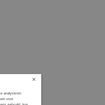
×
e analyseren.
ken voor
ens gebruikt, kun