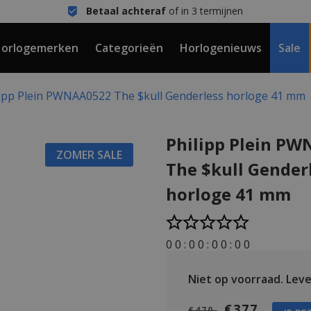
Betaal achteraf
of in 3 termijnen
orlogemerken
Categorieën
Horlogenieuws
Sale
lipp Plein PWNAA0522 The $kull Genderless horloge 41 mm
Philipp Plein P
ZOMER SALE
The $kull Gender
horloge 41 mm
0
0
:
0
0
:
0
0
:
0
0
Niet op voorraad.
Lever
€377
€470