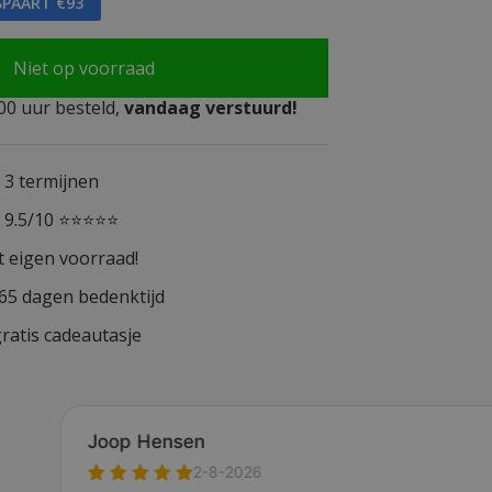
SPAART €93
Niet op voorraad
0 uur besteld,
vandaag verstuurd!
n 3 termijnen
n 9.5/10 ⭐⭐⭐⭐⭐
t eigen voorraad!
365 dagen bedenktijd
ratis cadeautasje