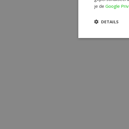
je de
Google Priv
DETAILS