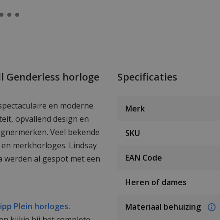
l Genderless horloge
Specificaties
spectaculaire en moderne
Merk
eit, opvallend design en
signermerken. Veel bekende
SKU
g en merkhorloges. Lindsay
EAN Code
a werden al gespot met een
Heren of dames
lipp Plein horloges.
Materiaal behuizing
 kijkje bij het complete