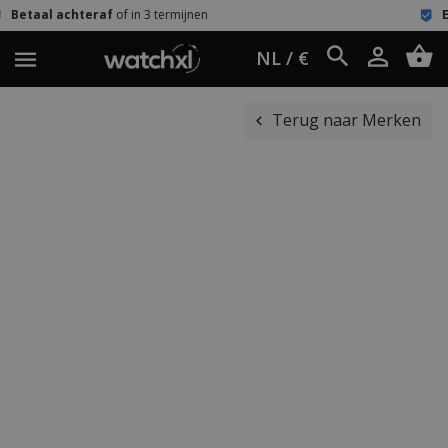
f
of in 3 termijnen
Eenvoudig retour
6
NL / €
Terug naar Merken