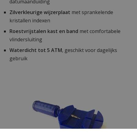
datumaanduiding
Zilverkleurige wijzerplaat
met sprankelende
kristallen indexen
Roestvrijstalen kast en band
met comfortabele
vlindersluiting
Waterdicht tot 5 ATM
, geschikt voor dagelijks
gebruik