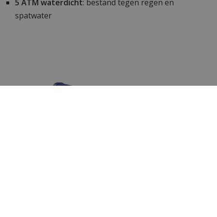
5 ATM waterdicht
: bestand tegen regen en
spatwater
Inkortbare schakelband
De horlogeband van dit uurwerk kan gemakkelijk
ingekort worden met de door ons gratis bijgeleverde
horlogebandinkorter.