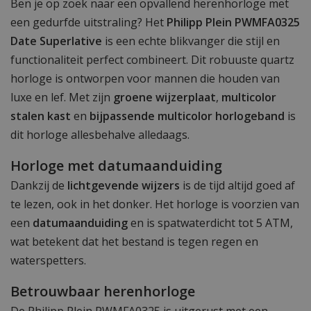
Ben je op zoek naar een opvallend herenhorloge met
een gedurfde uitstraling? Het
Philipp Plein PWMFA0325
Date Superlative
is een echte blikvanger die stijl en
functionaliteit perfect combineert. Dit robuuste quartz
horloge is ontworpen voor mannen die houden van
luxe en lef. Met zijn
groene wijzerplaat
,
multicolor
stalen kast
en
bijpassende multicolor horlogeband
is
dit horloge allesbehalve alledaags.
Horloge met datumaanduiding
Dankzij de
lichtgevende wijzers
is de tijd altijd goed af
te lezen, ook in het donker. Het horloge is voorzien van
een
datumaanduiding
en is spatwaterdicht tot 5 ATM,
wat betekent dat het bestand is tegen regen en
waterspetters.
Betrouwbaar herenhorloge
De Philipp Plein PWMFA0325 is uitgerust met een