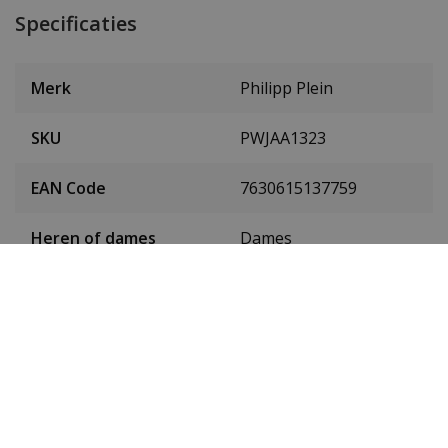
Specificaties
Merk
Philipp Plein
SKU
PWJAA1323
EAN Code
7630615137759
Heren of dames
Dames
Materiaal behuizing
Edelstaal
Kleur behuizing
Zilver
Doorsnede behuizing
38 mm