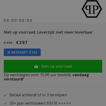
0
0
:
0
0
:
0
0
:
0
0
Niet op voorraad.
Levertijd: niet meer leverbaar
€297
€490
JE BESPAART €193
Niet op voorraad
Op werkdagen voor 15.00 uur besteld,
vandaag
verstuurd!
Betaal achteraf of in 3 termijnen
20+ jaar vertrouwen 9.5/10 ⭐⭐⭐⭐⭐