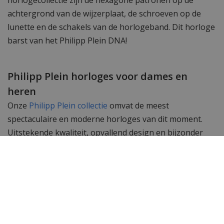
horlogecollectie zijn de hexagone patronen op de
achtergrond van de wijzerplaat, de schroeven op de
lunette en de schakels van de horlogeband. Dit horloge
barst van het Philipp Plein DNA!
Philipp Plein horloges voor dames en
heren
Onze
Philipp Plein collectie
omvat de meest
spectaculaire en moderne horloges van dit moment.
Uitstekende kwaliteit, opvallend design en bijzonder
geschikt voor liefhebbers van designermerken. Veel
bekende celebrities dragen Philipp Plein merkkleding
en merkhorloges. Lindsay Lohan, Snoop Dogg, Grace
Jones en Rita Ora werden al gespot met een door
Philipp Plein ontworpen uurwerk.