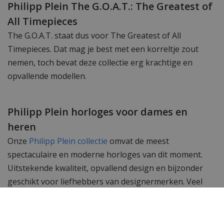
Philipp Plein The G.O.A.T.: The Greatest of
All Timepieces
The G.O.A.T. staat dus voor The Greatest of All
Timepieces. Dat mag je best met een korreltje zout
nemen, toch bevat deze collectie erg krachtige en
opvallende modellen.
Philipp Plein horloges voor dames en
heren
Onze
Philipp Plein collectie
omvat de meest
spectaculaire en moderne horloges van dit moment.
Uitstekende kwaliteit, opvallend design en bijzonder
geschikt voor liefhebbers van designermerken. Veel
bekende celebrities dragen Philipp Plein merkkleding
en merkhorloges. Lindsay Lohan, Snoop Dogg, Grace
Jones en Rita Ora werden al gespot met een door