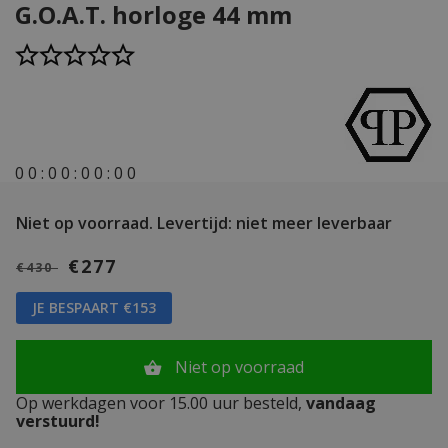
G.O.A.T. horloge 44 mm
0
0
:
0
0
:
0
0
:
0
0
Niet op voorraad.
Levertijd: niet meer leverbaar
€277
€430
JE BESPAART €153
Niet op voorraad
Op werkdagen voor 15.00 uur besteld,
vandaag
verstuurd!