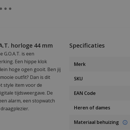
A.T. horloge 44 mm
Specificaties
G.O.A.T. is een
erking. Een hippe klok
Merk
in hoge ogen gooit. Ben jij
ooie outfit? Dan is dit
SKU
t style item voor de
gitale tijdsweergave. De
EAN Code
een alarm, een stopwatch
Heren of dames
 draagplezier.
Materiaal behuizing