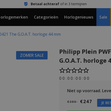
Betaal achteraf
of in 3 termijnen
orlogemerken
Categorieën
Horlogenieuws
Sale
0421 The G.O.A.T. horloge 44 mm
Philipp Plein PW
ZOMER SALE
G.O.A.T. horloge
0
0
:
0
0
:
0
0
:
0
0
Niet op voorraad.
Lever
€247
€380
JE BE