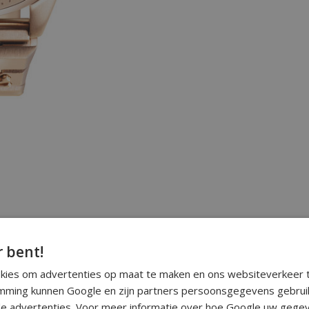
r bent!
okies om advertenties op maat te maken en ons websiteverkeer t
ming kunnen Google en zijn partners persoonsgegevens gebrui
e advertenties. Voor meer informatie over hoe Google uw gegev