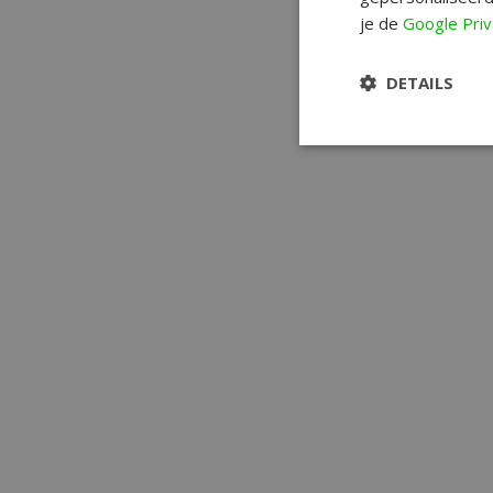
je de
Google Priv
DETAILS