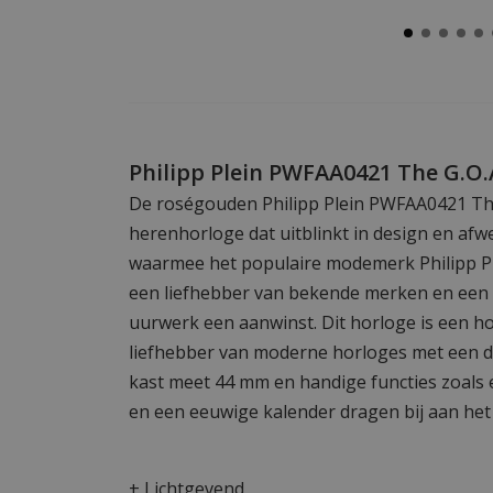
Philipp Plein PWFAA0421 The G.O.
De roségouden Philipp Plein PWFAA0421 The 
herenhorloge dat uitblinkt in design en afw
waarmee het populaire modemerk Philipp Ple
een liefhebber van bekende merken en een m
uurwerk een aanwinst. Dit horloge is een ho
liefhebber van moderne horloges met een di
kast meet 44 mm en handige functies zoals 
en een eeuwige kalender dragen bij aan het
+ Lichtgevend