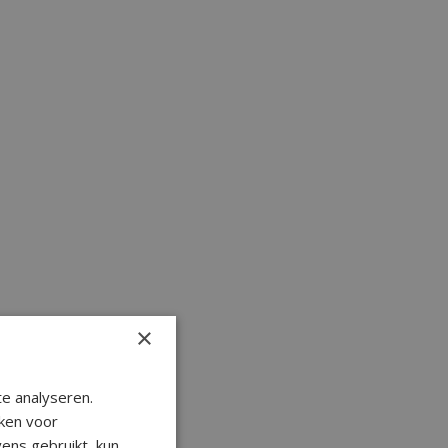
×
e analyseren.
ken voor
ens gebruikt, kun