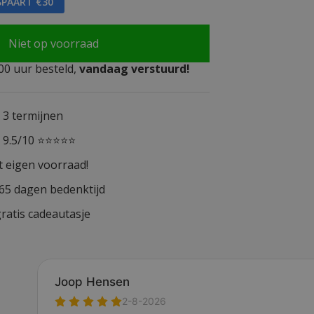
SPAART €30
Niet op voorraad
0 uur besteld,
vandaag verstuurd!
n 3 termijnen
n 9.5/10 ⭐⭐⭐⭐⭐
t eigen voorraad!
365 dagen bedenktijd
ratis cadeautasje