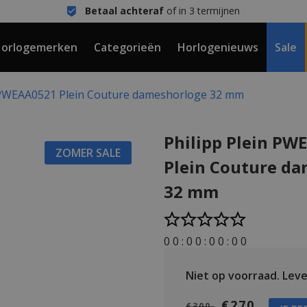
Betaal achteraf
of in 3 termijnen
orlogemerken
Categorieën
Horlogenieuws
Sale
n PWEAA0521 Plein Couture dameshorloge 32 mm
Philipp Plein PW
ZOMER SALE
Plein Couture d
32 mm
0
0
:
0
0
:
0
0
:
0
0
Niet op voorraad.
Lever
€270
€300