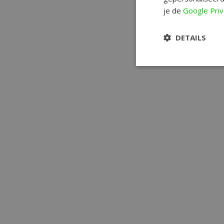
je de
Google Priv
DETAILS