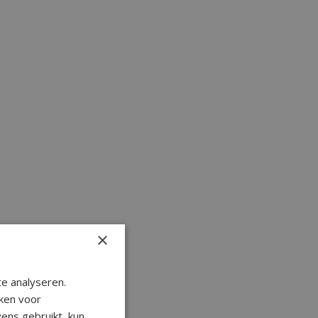
×
e analyseren.
ken voor
ens gebruikt, kun