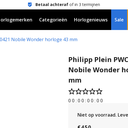
Betaal achteraf
of in 3 termijnen
orlogemerken
Categorieën
Horlogenieuws
Sale
A0421 Nobile Wonder horloge 43 mm
Philipp Plein P
Nobile Wonder h
mm
0
0
:
0
0
:
0
0
:
0
0
Niet op voorraad.
Lever
€450