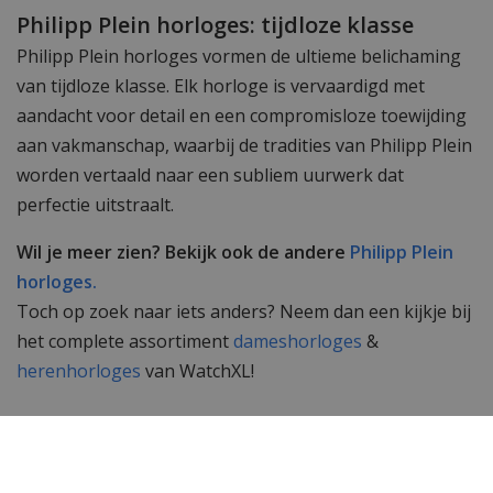
Philipp Plein horloges: tijdloze klasse
Philipp Plein horloges vormen de ultieme belichaming
van tijdloze klasse. Elk horloge is vervaardigd met
aandacht voor detail en een compromisloze toewijding
aan vakmanschap, waarbij de tradities van Philipp Plein
worden vertaald naar een subliem uurwerk dat
perfectie uitstraalt.
Wil je meer zien? Bekijk ook de andere
Philipp Plein
horloges.
Toch op zoek naar iets anders? Neem dan een kijkje bij
het complete assortiment
dameshorloges
&
herenhorloges
van WatchXL!
Specificaties