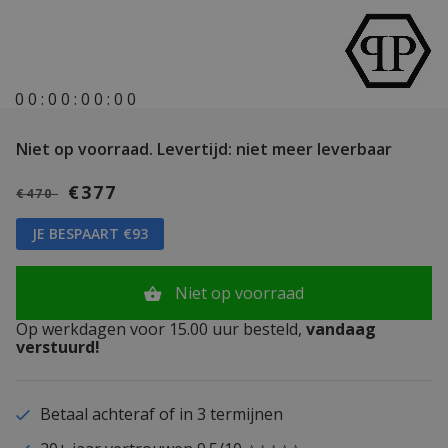
0
0
:
0
0
:
0
0
:
0
0
Niet op voorraad.
Levertijd: niet meer leverbaar
€377
€470
JE BESPAART €93
Niet op voorraad
Op werkdagen voor 15.00 uur besteld,
vandaag
verstuurd!
Betaal achteraf of in 3 termijnen