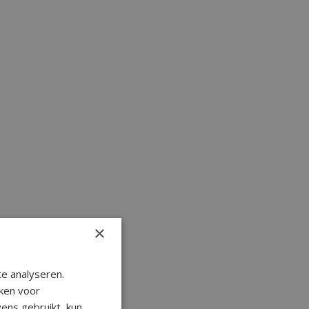
×
e analyseren.
ken voor
ens gebruikt, kun