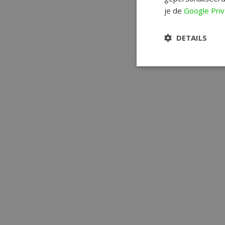
je de
Google Priv
DETAILS