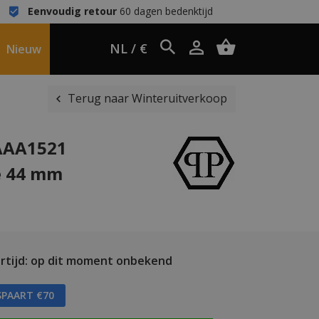
Eenvoudig retour
60 dagen bedenktijd
NL / €
Nieuw
Terug naar Winteruitverkoop
WAAA1521
e 44 mm
rtijd: op dit moment onbekend
SPAART €70