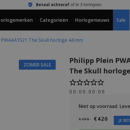
Betaal achteraf
of in 3 termijnen
orlogemerken
Categorieën
Horlogenieuws
Sale
in PWAAA1521 The Skull horloge 44 mm
Philipp Plein P
ZOMER SALE
The Skull horlog
0
0
:
0
0
:
0
0
:
0
0
Niet op voorraad.
Leve
€420
€490
JE BE