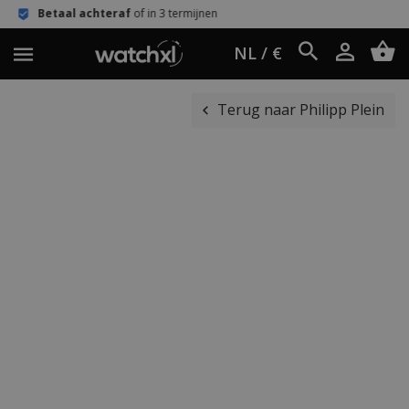
 achteraf
of in 3 termijnen
Eenvoudi
NL / €
Terug naar Philipp Plein