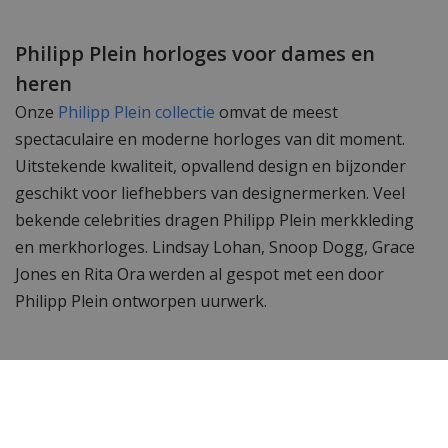
Philipp Plein horloges voor dames en
heren
Onze
Philipp Plein collectie
omvat de meest
spectaculaire en moderne horloges van dit moment.
Uitstekende kwaliteit, opvallend design en bijzonder
geschikt voor liefhebbers van designermerken. Veel
bekende celebrities dragen Philipp Plein merkkleding
en merkhorloges. Lindsay Lohan, Snoop Dogg, Grace
Jones en Rita Ora werden al gespot met een door
Philipp Plein ontworpen uurwerk.
Wil je meer zien? Bekijk ook de andere
Philipp Plein
horloges.
Toch op zoek naar iets anders? Neem dan een kijkje bij