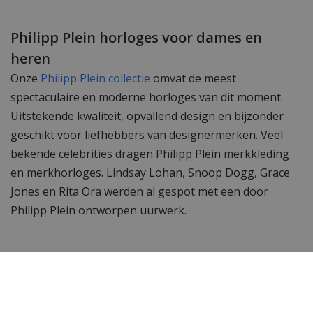
Philipp Plein horloges voor dames en
heren
Onze
Philipp Plein collectie
omvat de meest
spectaculaire en moderne horloges van dit moment.
Uitstekende kwaliteit, opvallend design en bijzonder
geschikt voor liefhebbers van designermerken. Veel
bekende celebrities dragen Philipp Plein merkkleding
en merkhorloges. Lindsay Lohan, Snoop Dogg, Grace
Jones en Rita Ora werden al gespot met een door
Philipp Plein ontworpen uurwerk.
Wil je meer zien? Bekijk ook de andere
Philipp Plein
horloges.
Toch op zoek naar iets anders? Neem dan een kijkje bij