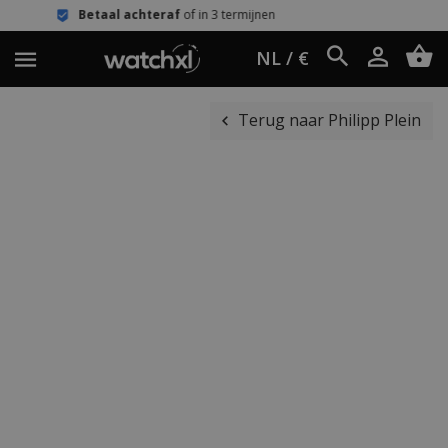
al achteraf
of in 3 termijnen
Eenvou
NL / €
Terug naar Philipp Plein