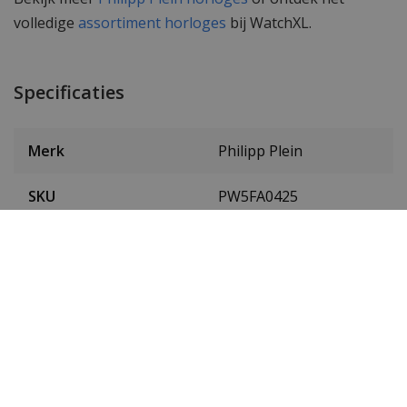
volledige
assortiment horloges
bij WatchXL.
Specificaties
Merk
Philipp Plein
SKU
PW5FA0425
EAN Code
7630615179407
Heren of dames
Dames
Materiaal behuizing
Edelstaal
Kleur behuizing
Zilver