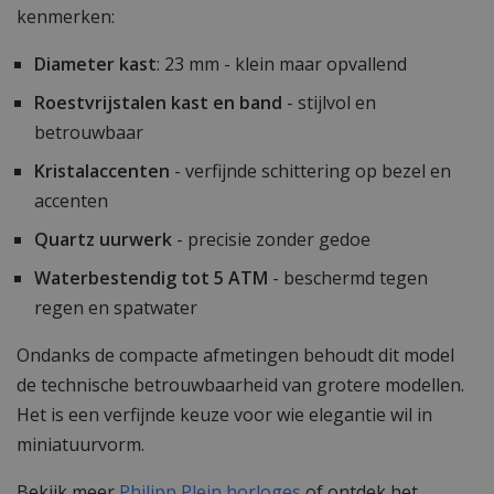
kenmerken:
Diameter kast
: 23 mm - klein maar opvallend
Roestvrijstalen kast en band
- stijlvol en
betrouwbaar
Kristalaccenten
- verfijnde schittering op bezel en
accenten
Quartz uurwerk
- precisie zonder gedoe
Waterbestendig tot 5 ATM
- beschermd tegen
regen en spatwater
Ondanks de compacte afmetingen behoudt dit model
de technische betrouwbaarheid van grotere modellen.
Het is een verfijnde keuze voor wie elegantie wil in
miniatuurvorm.
Bekijk meer
Philipp Plein horloges
of ontdek het