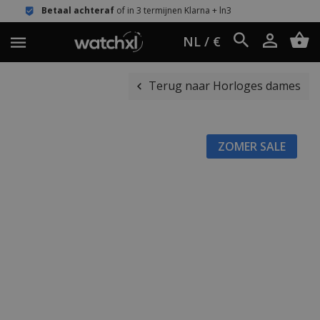
hteraf
of in 3 termijnen Klarna + ln3
Eenvou
NL / €
Terug naar Horloges dames
ZOMER SALE