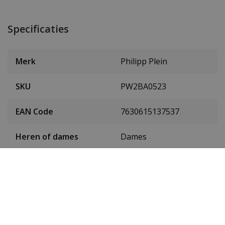
Specificaties
Merk
Philipp Plein
SKU
PW2BA0523
EAN Code
7630615137537
Heren of dames
Dames
Materiaal behuizing
Edelstaal
Kleur behuizing
Goud
Doorsnede behuizing