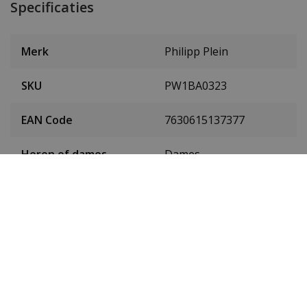
Specificaties
Merk
Philipp Plein
SKU
PW1BA0323
EAN Code
7630615137377
Heren of dames
Dames
Materiaal behuizing
Edelstaal
Kleur behuizing
Roségoud
Hoogte kast
9 mm
Gewicht
60 gram