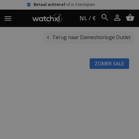
etaal achteraf
of in 3 termijnen
Een
NL / €
Terug naar Dameshorloge Outlet
ZOMER SALE