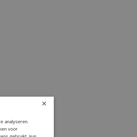
×
e analyseren.
ken voor
ens gebruikt, kun