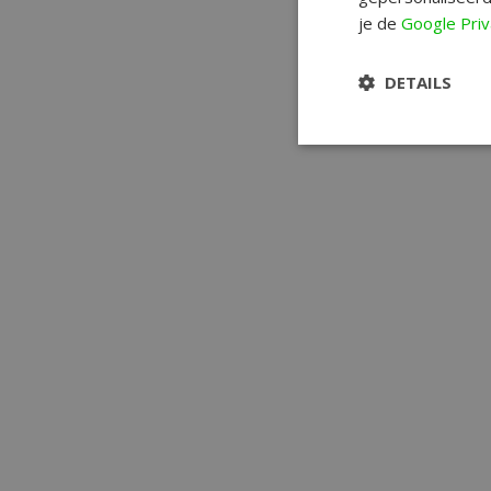
je de
Google Priv
DETAILS