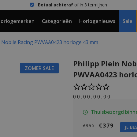
Betaal achteraf
of in 3 termijnen
orlogemerken
Categorieën
Horlogenieuws
Sale
in Nobile Racing PWVAA0423 horloge 43 mm
Philipp Plein Nob
ZOMER SALE
PWVAA0423 horl
0
0
:
0
0
:
0
0
:
0
0
Thuisbezorgd binn
€379
€590
JE BE