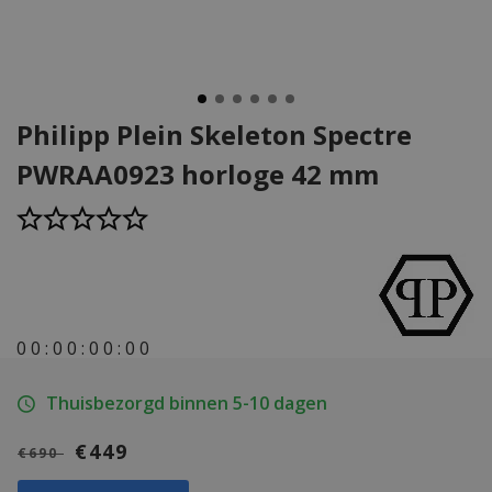
Philipp Plein Skeleton Spectre
PWRAA0923 horloge 42 mm
0
0
:
0
0
:
0
0
:
0
0
Thuisbezorgd binnen 5-10 dagen
€449
€690