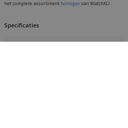
het complete assortiment
horloges
van WatchXL!
Specificaties
Merk
Philipp Plein
SKU
PWRAA0923
EAN Code
7630615130637
Heren of dames
Heren
Materiaal behuizing
Edelstaal
Kleur behuizing
Zwart