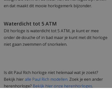
en dat maakt dit mooie horlogemerk bijzonder.
Waterdicht tot 5 ATM
Dit horloge is waterdicht tot 5 ATM, je kunt er mee
onder de douche of in bad maar je kunt met dit horloge
niet gaan zwemmen of snorkelen.
Is dit Paul Rich horloge niet helemaal wat je zoekt?
Bekijk hier
alle Paul Rich modellen.
Zoek je een ander
herenhorloge?
Bekijk hier onze herenhorloges
.
Heb je nog vragen of opmerkingen? Neem gerust
contact met ons
op, onze klantenservice staat graag
voor je klaar!