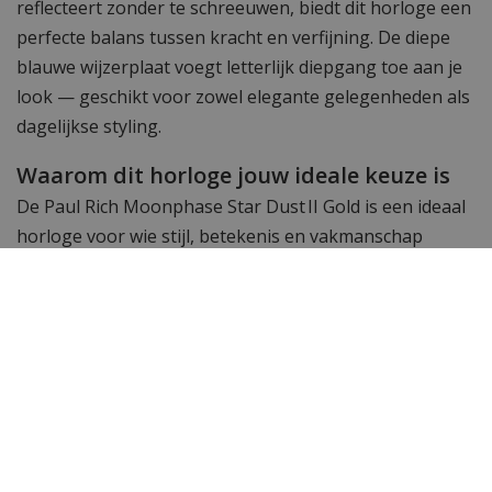
reflecteert zonder te schreeuwen, biedt dit horloge een
perfecte balans tussen kracht en verfijning. De diepe
blauwe wijzerplaat voegt letterlijk diepgang toe aan je
look — geschikt voor zowel elegante gelegenheden als
dagelijkse styling.
Waarom dit horloge jouw ideale keuze is
De Paul Rich Moonphase Star Dust II Gold is een ideaal
horloge voor wie stijl, betekenis en vakmanschap
waardeert. Dit model combineert een verfijnde
maanfase-complicatie met een luxe uitstraling en
betrouwbare techniek. Het is niet zomaar een
accessoire, het is een dagelijkse herinnering aan de
pracht van het universum – altijd bij je, altijd stijlvol.