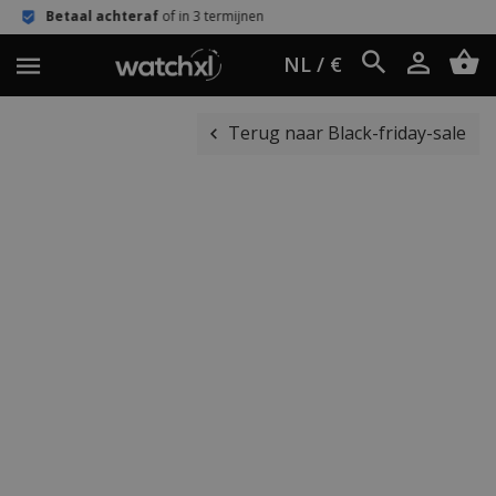
af
of in 3 termijnen
Eenvoudig retour
NL / €
Terug naar Black-friday-sale