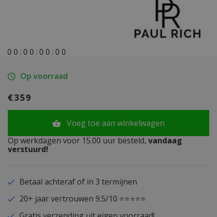
0
0
:
0
0
:
0
0
:
0
0
Op voorraad
€359
Voeg toe aan winkelwagen
Op werkdagen voor 15.00 uur besteld,
vandaag
verstuurd!
Betaal achteraf of in 3 termijnen
20+ jaar vertrouwen 9.5/10 ⭐⭐⭐⭐⭐
Gratis verzending uit eigen voorraad!