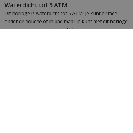
Waterdicht tot 5 ATM
Dit horloge is waterdicht tot 5 ATM, je kunt er mee
onder de douche of in bad maar je kunt met dit horloge
niet gaan zwemmen of snorkelen.
Is dit Paul Rich horloge niet helemaal wat je zoekt?
Bekijk hier
alle Paul Rich modellen.
Zoek je een ander
herenhorloge?
Bekijk hier onze herenhorloges
.
Heb je nog vragen of opmerkingen? Neem gerust
contact met ons
op, onze klantenservice staat graag
voor je klaar!