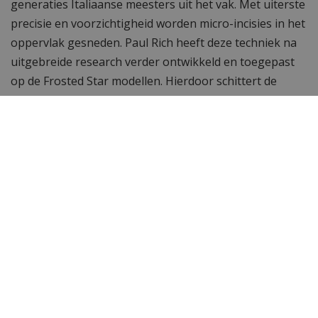
generaties Italiaanse meesters uit het vak. Met uiterste
precisie en voorzichtigheid worden micro-incisies in het
oppervlak gesneden. Paul Rich heeft deze techniek na
uitgebreide research verder ontwikkeld en toegepast
op de Frosted Star modellen. Hierdoor schittert de
buitenkant van het horloge als kostbare diamanten.
Paul Rich: goede kwaliteit voor attractieve
prijs
Dit Paul Rich horloge is uitgerust met een betrouwbaar
uurwerk dat al jarenlang zijn diensten heeft bewezen in
de horloge-inrie. Dit model loopt op tijd en is attractief
in prijs en design. Alle Paul Rich Frosted Star modellen
hebben een zeer kenmerkende vormgeving en styling
en dat maakt ze uniek. De kastdoorsnede van 45 mm en
de dikte van 11 mm maken dit horloge goed te dragen
onder je kleding, maar opvallen: dat doet dit model zeer