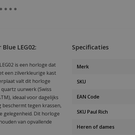
r Blue LEG02:
Specificaties
 LEG02 is een horloge dat
Merk
et een zilverkleurige kast
plaat valt dit horloge
SKU
g quartz uurwerk (Swiss
EAN Code
TM), ideaal voor dagelijks
ng beschermt tegen krassen,
SKU Paul Rich
e gelegenheid. Dit horloge
 houden van opvallende
Heren of dames