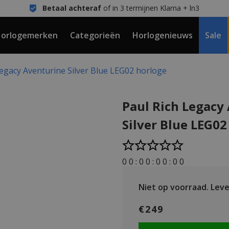
Betaal achteraf
of in 3 termijnen Klarna + ln3
orlogemerken
Categorieën
Horlogenieuws
Sale
Legacy Aventurine Silver Blue LEG02 horloge
Paul Rich Legacy
Silver Blue LEG02
0
0
:
0
0
:
0
0
:
0
0
Niet op voorraad.
Leve
€249