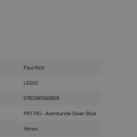
Paul Rich
LEG02
0783385960809
PR179G - Aventurine Silver Blue
Heren