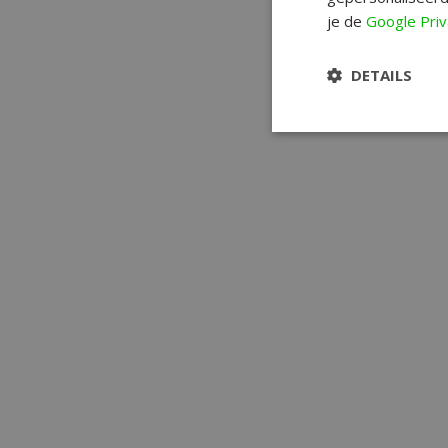
je de
Google Priv
DETAILS