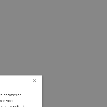
×
e analyseren.
ken voor
ens gebruikt, kun