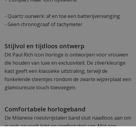
- Quartz uurwerk: af en toe een batterijvervanging
- Geen chronograaf of tachymeter
Stijlvol en tijdloos ontwerp
Dit Paul Rich Icon horloge is ontworpen voor vrouwen
die houden van luxe en exclusiviteit. De zilverkleurige
kast geeft een klassieke uitstraling, terwijl de
fonkelende steentjes rondom de zwarte wijzerplaat een
glamoureuze touch toevoegen.
Comfortabele horlogeband
De Milanese roestvrijstalen band sluit naadloos aan om
je pols en voelt licht en comfortabel aan. Met een
polsomtrek van 225 mm en een bandbreedte van 10