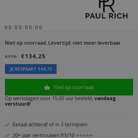
0
0
:
0
0
:
0
0
:
0
0
Niet op voorraad.
Levertijd: niet meer leverbaar
€134,25
€179
JE BESPAART €44,75
Niet op voorraad
Op werkdagen voor 15.00 uur besteld,
vandaag
verstuurd!
Betaal achteraf of in 3 termijnen
20+ jaar vertrouwen 9.5/10 ⭐⭐⭐⭐⭐