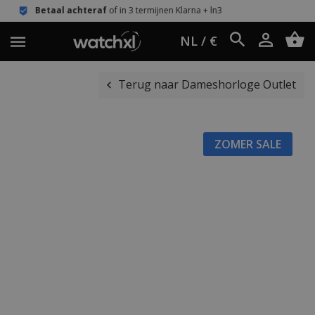
teraf
of in 3 termijnen Klarna + ln3
Eenvoudi
NL / €
Terug naar Dameshorloge Outlet
ZOMER SALE