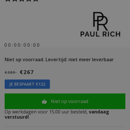
0
0
:
0
0
:
0
0
:
0
0
Niet op voorraad.
Levertijd: niet meer leverbaar
€267
€389
JE BESPAART €122
Niet op voorraad
Op werkdagen voor 15.00 uur besteld,
vandaag
verstuurd!