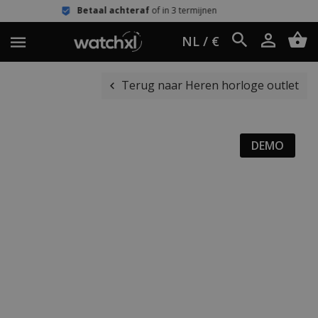
Betaal achteraf
of in 3 termijnen
Ee
NL / €
Terug naar Heren horloge outlet
DEMO