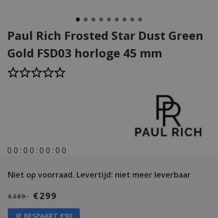
Paul Rich Frosted Star Dust Green
Gold FSD03 horloge 45 mm
0
0
:
0
0
:
0
0
:
0
0
Niet op voorraad.
Levertijd: niet meer leverbaar
€299
€389
JE BESPAART €90