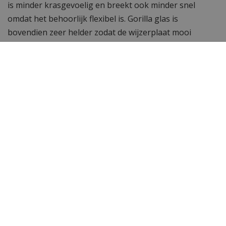
is minder krasgevoelig en breekt ook minder snel
omdat het behoorlijk flexibel is. Gorilla glas is
bovendien zeer helder zodat de wijzerplaat mooi
opvalt.
Waterdicht tot 5 ATM
Dit horloge is waterdicht tot 5 ATM, je kunt er mee
onder de douche of in bad maar je kunt met dit horloge
niet gaan zwemmen of snorkelen.
Inkortbare schakelband
De horlogeband van dit tijdloze Paul Rich horloge kan
gemakkelijk ingekort worden met de door ons gratis
bijgeleverde horlogebandinkorter.