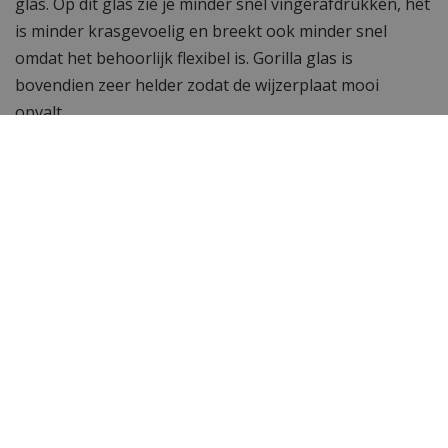
glas. Op dit glas zie je minder snel vingerafdrukken, het
is minder krasgevoelig en breekt ook minder snel
omdat het behoorlijk flexibel is. Gorilla glas is
bovendien zeer helder zodat de wijzerplaat mooi
opvalt.
Waterdicht tot 5 ATM
Dit horloge is waterdicht tot 5 ATM, je kunt er mee
onder de douche of in bad maar je kunt met dit horloge
niet gaan zwemmen of snorkelen.
Inkortbare schakelband
De horlogeband van dit tijdloze Paul Rich horloge kan
gemakkelijk ingekort worden met de door ons gratis
bijgeleverde horlogebandinkorter.