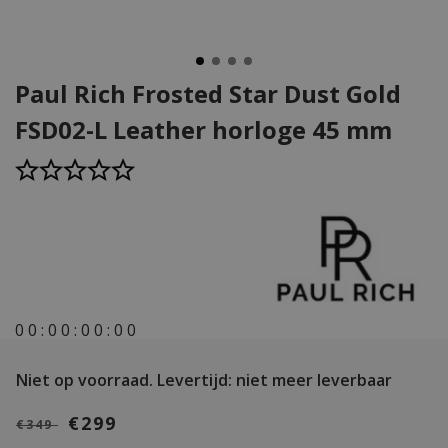
Paul Rich Frosted Star Dust Gold
FSD02-L Leather horloge 45 mm
0
0
:
0
0
:
0
0
:
0
0
Niet op voorraad.
Levertijd: niet meer leverbaar
€299
€349