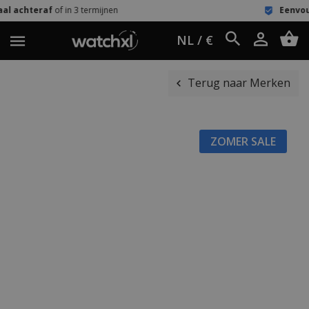
termijnen
Eenvoudig retour
60 dagen 
NL / €
Terug naar Merken
ZOMER SALE