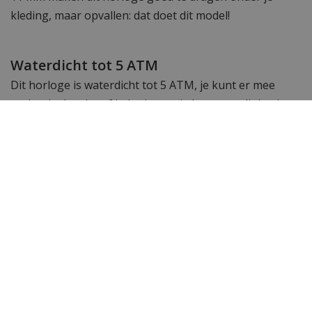
kleding, maar opvallen: dat doet dit model!
Waterdicht tot 5 ATM
Dit horloge is waterdicht tot 5 ATM, je kunt er mee
onder de douche of in bad maar je kunt met dit horloge
niet gaan zwemmen of snorkelen.
Inkortbare schakelband
De horlogeband van dit tijdloze Paul Rich horloge kan
gemakkelijk ingekort worden met de door ons gratis
bijgeleverde horlogebandinkorter.
Bekijk een impressie van de Frosted Star