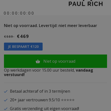
0
0
:
0
0
:
0
0
:
0
0
Niet op voorraad.
Levertijd: niet meer leverbaar
€469
€589
JE BESPAART €120
Niet op voorraad
Op werkdagen voor 15.00 uur besteld,
vandaag
verstuurd!
Betaal achteraf of in 3 termijnen
20+ jaar vertrouwen 9.5/10 ⭐⭐⭐⭐⭐
Gratis verzending uit eigen voorraad!