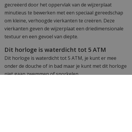
gecreëerd door het oppervlak van de wijzerplaat
minutieus te bewerken met een speciaal gereedschap
om kleine, verhoogde vierkanten te creëren. Deze
vierkanten geven de wijzerplaat een driedimensionale
textuur en een gevoel van diepte.
Dit horloge is waterdicht tot 5 ATM
Dit horloge is waterdicht tot 5 ATM, je kunt er mee
onder de douche of in bad maar je kunt met dit horloge
niet gaan zwemmen of snorkelen.
Saffierglas
Dit horloge heeft zeer hard saffierglas met
toegevoegde antireflectiecoating voor de perfecte
leesbaarheid.
Inkortbare schakelband