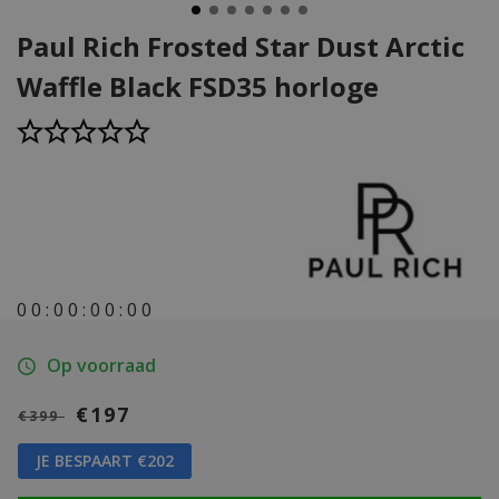
Paul Rich Frosted Star Dust Arctic
Waffle Black FSD35 horloge
0
0
:
0
0
:
0
0
:
0
0
Op voorraad
€197
€399
JE BESPAART €202