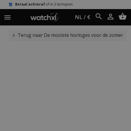
eraf
of in 3 termijnen
Eenvoudig reto
NL / €
Terug naar De mooiste horloges voor de zomer