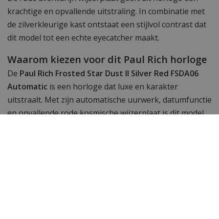
krachtige en opvallende uitstraling. In combinatie met
de zilverkleurige kast ontstaat een stijlvol contrast dat
dit model tot een echte eyecatcher maakt.
Waarom kiezen voor dit Paul Rich horloge
De
Paul Rich Frosted Star Dust II Silver Red FSDA06
Automatic
is een horloge dat luxe en karakter
uitstraalt. Met zijn automatische uurwerk, datumfunctie
en opvallende rode kosmische wijzerplaat is dit model
een bijzonder accessoire dat niet onopgemerkt blijft.
Verkrijgbaar bij
WatchXL
.
Paul Rich Frosted Star Dust II Silver Red
FSDA06 Automatic horloge