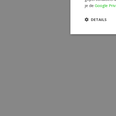
je de
Google Priv
DETAILS