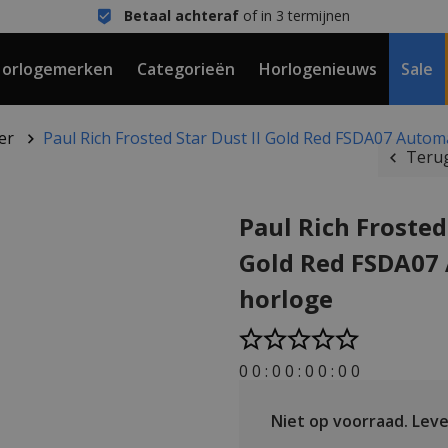
Betaal achteraf
of in 3 termijnen
orlogemerken
Categorieën
Horlogenieuws
Sale
er
Paul Rich Frosted Star Dust II Gold Red FSDA07 Autom
Terug
Paul Rich Frosted 
Gold Red FSDA07
horloge
0
0
:
0
0
:
0
0
:
0
0
Niet op voorraad.
Leve