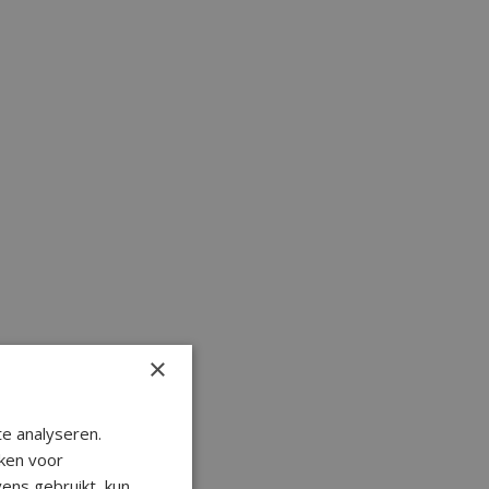
×
e analyseren.
ken voor
ens gebruikt, kun