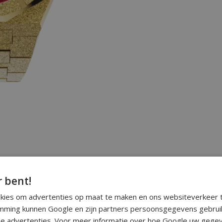
r bent!
okies om advertenties op maat te maken en ons websiteverkeer t
ming kunnen Google en zijn partners persoonsgegevens gebrui
e advertenties. Voor meer informatie over hoe Google uw gegev