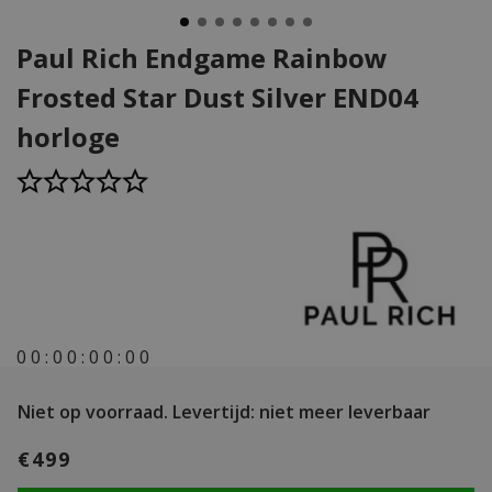
Paul Rich Endgame Rainbow
Frosted Star Dust Silver END04
horloge
0
0
:
0
0
:
0
0
:
0
0
Niet op voorraad.
Levertijd: niet meer leverbaar
€499