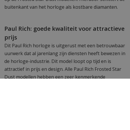
buitenkant van het horloge als kostbare diamanten.
Paul Rich: goede kwaliteit voor attractieve
prijs
Dit Paul Rich horloge is uitgerust met een betrouwbaar
uurwerk dat al jarenlang zijn diensten heeft bewezen in
de horloge-industrie. Dit model loopt op tijd en is
attractief in prijs en design. Alle Paul Rich Frosted Star
Dust modellen hebben een zeer kenmerkende
vormgeving en styling en dat maakt ze uniek. De
kastdoorsnede van 45 mm en de dikte van 11 mm
maken dit horloge goed te dragen onder je kleding,
maar opvallen: dat doet dit model zeer zeker!
Waterdicht tot 5 ATM