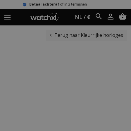
al achteraf
of in 3 termijnen
Eenvoud
NL / €
Terug naar Kleurrijke horloges